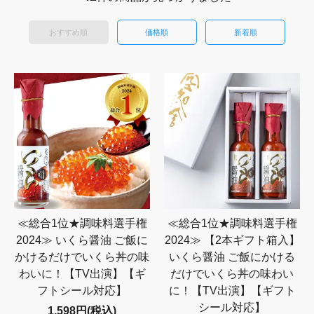
おすすめ順
価格順
新着順
≪総合1位★調味料選手権
≪総合1位★調味料選手権
2024≫ いくら醤油 ご飯に
2024≫ 【2本ギフト箱入】
かけるだけでいくら丼の味
いくら醤油 ご飯にかける
わいに！【TV出演】【ギ
だけでいくら丼の味わい
フトシール対応】
に！【TV出演】【ギフト
シール対応】
1,598円(税込)