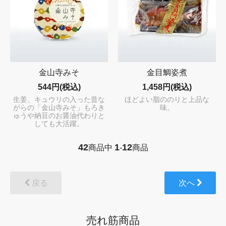
金山寺みそ
金目鯛姿煮
544円(税込)
1,458円(税込)
生姜、キュウリの入った昔な
ほどよい脂ののりと上品な
がらの「金山寺みそ」もろき
味。
ゅうや納豆のお醤油代わりと
しても大活躍。
42
1
12
商品中
-
商品
戻る
次へ
売れ筋商品