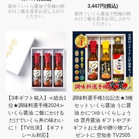
3,447円(税込)
新作！いくら醤油で究極の卵
かけご飯を是非お召し上がり
新作！いくら醤油で究極の卵
ください。
かけご飯を是非お召し上がり
ください。
【3本ギフト箱入】≪総合1
調味料選手権1位記念★3種
位★調味料選手権2024≫
セット いくら醤油 うに醤
いくら醤油 ご飯にかける
油 かにつゆ いくらしょう
だけでいくら丼の味わい
ゆ 雲丹醤油 ギフトやプチ
に！【TV出演】【ギフト
ギフトお土産や贈り物プレ
シール対応】
ゼントに 空知舎 TV2505