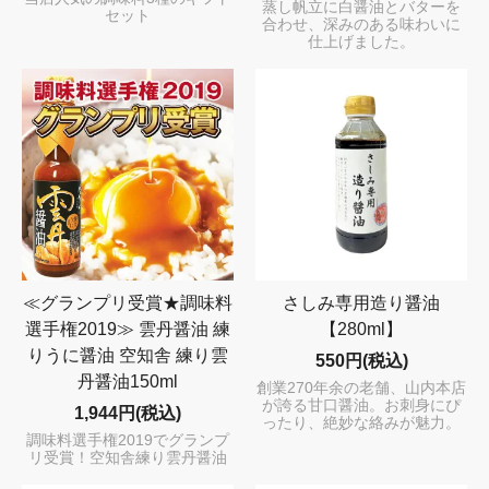
蒸し帆立に白醤油とバターを
セット
合わせ、深みのある味わいに
仕上げました。
≪グランプリ受賞★調味料
さしみ専用造り醤油
選手権2019≫ 雲丹醤油 練
【280ml】
りうに醤油 空知舎 練り雲
550円(税込)
丹醤油150ml
創業270年余の老舗、山内本店
が誇る甘口醤油。お刺身にぴ
1,944円(税込)
ったり、絶妙な絡みが魅力。
調味料選手権2019でグランプ
リ受賞！空知舎練り雲丹醤油