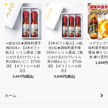
≪総合1位★調味料選手
【3本ギフト箱入】≪総
≪グランプ
権2024≫ 【2本ギフト
合1位★調味料選手権
味料選手権20
箱入】 いくら醤油 ご飯
2024≫ いくら醤油 ご飯
醤油 練りう
にかけるだけでいくら
にかけるだけでいくら
舎 練り雲丹醤
丼の味わいに！【TV出
丼の味わいに！【TV出
1,944
演】【ギフトシール対
演】【ギフトシール対
応】
応】
3,447円(税込)
5,045円(税込)
ホーム