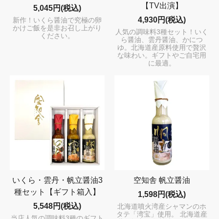
【TV出演】
5,045円(税込)
4,930円(税込)
新作！いくら醤油で究極の卵
かけご飯を是非お召し上がり
人気の調味料3種セット！いく
ください。
ら醤油、雲丹醤油、かにつ
ゆ。北海道産原料使用で贅沢
な味わい。ギフトやご自宅用
に最適。
いくら・雲丹・帆立醤油3
空知舎 帆立醤油
種セット【ギフト箱入】
1,598円(税込)
5,548円(税込)
北海道噴火湾産シャマンのホ
タテ「湾宝」使用。 北海道産
当店人気の調味料3種のギフト