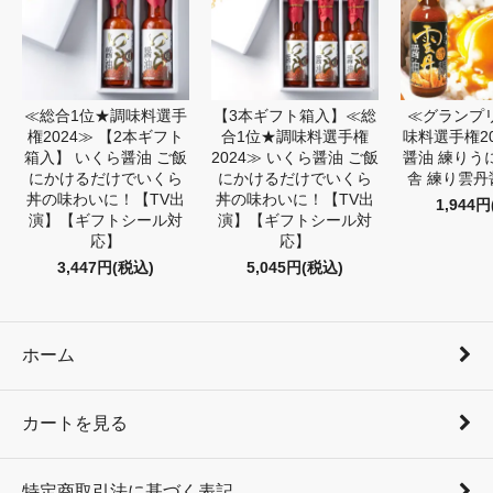
≪総合1位★調味料選手
【3本ギフト箱入】≪総
≪グランプ
権2024≫ 【2本ギフト
合1位★調味料選手権
味料選手権20
箱入】 いくら醤油 ご飯
2024≫ いくら醤油 ご飯
醤油 練りう
にかけるだけでいくら
にかけるだけでいくら
舎 練り雲丹醤
丼の味わいに！【TV出
丼の味わいに！【TV出
1,944
演】【ギフトシール対
演】【ギフトシール対
応】
応】
3,447円(税込)
5,045円(税込)
ホーム
カートを見る
特定商取引法に基づく表記